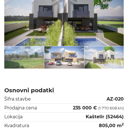
Osnovni podatki
Šifra stavbe
AZ-020
Prodajna cena
235 000 €
(1 770 608 kn)
Lokacija
Kaštelir (52464)
2
Kvadratura
805,00 m