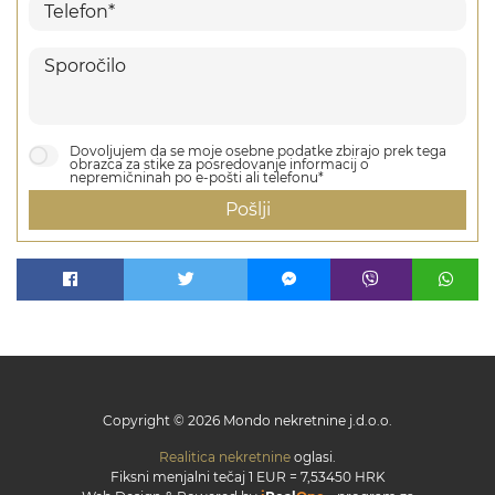
Dovoljujem da se moje osebne podatke zbirajo prek tega
obrazca za stike za posredovanje informacij o
nepremičninah po e-pošti ali telefonu*
Pošlji
Copyright © 2026 Mondo nekretnine j.d.o.o.
Realitica nekretnine
oglasi.
Fiksni menjalni tečaj 1 EUR = 7,53450 HRK