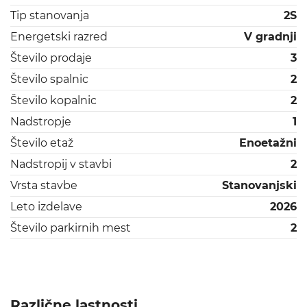
Tip stanovanja
2S
Energetski razred
V gradnji
Število prodaje
3
Število spalnic
2
Število kopalnic
2
Nadstropje
1
Število etaž
Enoetažni
Nadstropij v stavbi
2
Vrsta stavbe
Stanovanjski
Leto izdelave
2026
Število parkirnih mest
2
Različne lastnosti