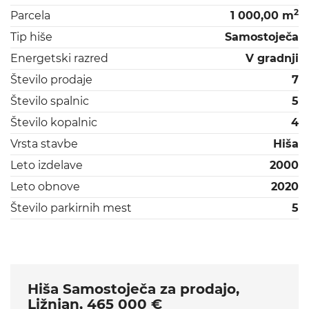
2
Parcela
1 000,00 m
Tip hiše
Samostoječa
Energetski razred
V gradnji
Število prodaje
7
Število spalnic
5
Število kopalnic
4
Vrsta stavbe
Hiša
Leto izdelave
2000
Leto obnove
2020
Število parkirnih mest
5
Hiša Samostoječa za prodajo,
Ližnjan, 465 000 €