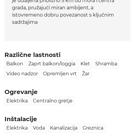
je udaljena približno 5 km od mora i centra
grada, pružajući miran ambijent, a
istovremeno dobru povezanost s ključnim
sadržajima
Različne lastnosti
Balkon
Zaprt balkon/loggia
Klet
Shramba
Video nadzor
Opremljen vrt
Žar
Ogrevanje
Elektrika
Centralno gretje
Inštalacije
Elektrika
Voda
Kanalizacija
Greznica