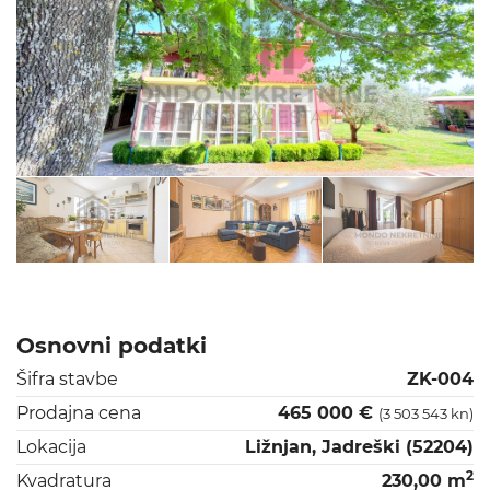
Osnovni podatki
Šifra stavbe
ZK-004
Prodajna cena
465 000 €
(3 503 543 kn)
Lokacija
Ližnjan, Jadreški (52204)
2
Kvadratura
230,00 m