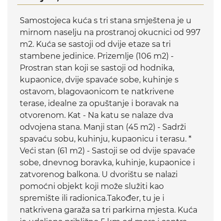
Samostojeca kuća s tri stana smještena je u
mirnom naselju na prostranoj okucnici od 997
m2. Kuća se sastoji od dvije etaze sa tri
stambene jedinice. Prizemlje (106 m2) -
Prostran stan koji se sastoji od hodnika,
kupaonice, dvije spavaće sobe, kuhinje s
ostavom, blagovaonicom te natkrivene
terase, idealne za opuštanje i boravak na
otvorenom. Kat - Na katu se nalaze dva
odvojena stana. Manji stan (45 m2) - Sadrži
spavaću sobu, kuhinju, kupaonicu i terasu. *
Veći stan (61 m2) - Sastoji se od dvije spavaće
sobe, dnevnog boravka, kuhinje, kupaonice i
zatvorenog balkona. U dvorištu se nalazi
pomoćni objekt koji može služiti kao
spremište ili radionica.Također, tu je i
natkrivena garaža sa tri parkirna mjesta. Kuća