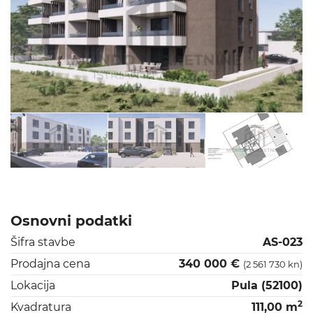
Osnovni podatki
Šifra stavbe
AS-023
Prodajna cena
340 000 €
(2 561 730 kn)
Lokacija
Pula (52100)
2
Kvadratura
111,00 m