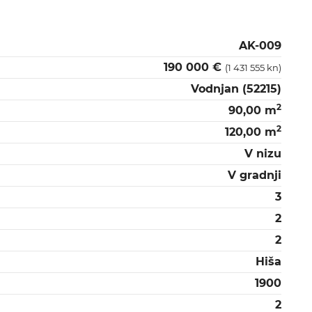
AK-009
190 000 €
(1 431 555 kn)
Vodnjan (52215)
2
90,00 m
2
120,00 m
V nizu
V gradnji
3
2
2
Hiša
1900
2