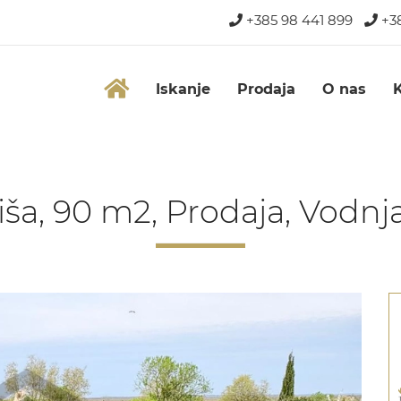
+385 98 441 899
+38
Iskanje
Prodaja
O nas
iša, 90 m2, Prodaja, Vodnj