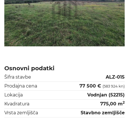
Osnovni podatki
Šifra stavbe
ALZ-015
Prodajna cena
77 500 €
(583 924 kn)
Lokacija
Vodnjan (52215)
2
Kvadratura
775,00 m
Vrsta zemljišča
Stavbno zemljišče