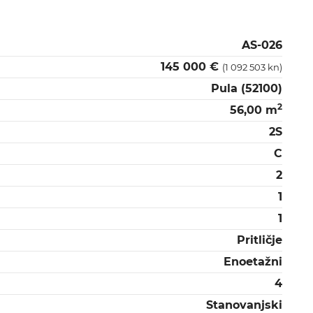
AS-026
145 000 €
(1 092 503 kn)
Pula (52100)
2
56,00 m
2S
C
2
1
1
Pritličje
Enoetažni
4
Stanovanjski