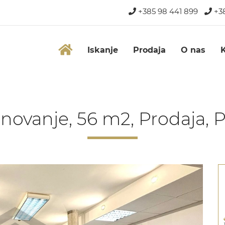
+385 98 441 899
+38
Iskanje
Prodaja
O nas
novanje, 56 m2, Prodaja, 