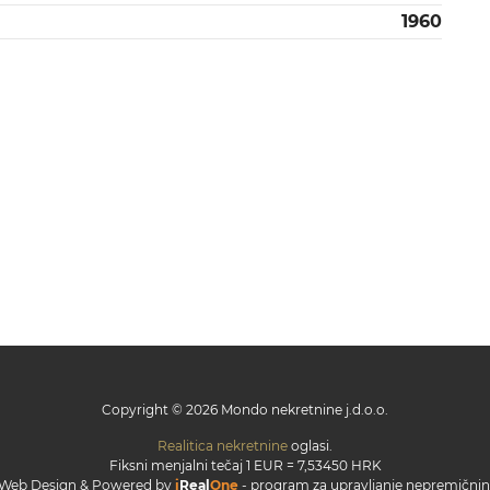
1960
Copyright © 2026 Mondo nekretnine j.d.o.o.
Realitica nekretnine
oglasi.
Fiksni menjalni tečaj 1 EUR = 7,53450 HRK
Web Design & Powered by
i
Real
One
-
program za upravljanje nepremičnin