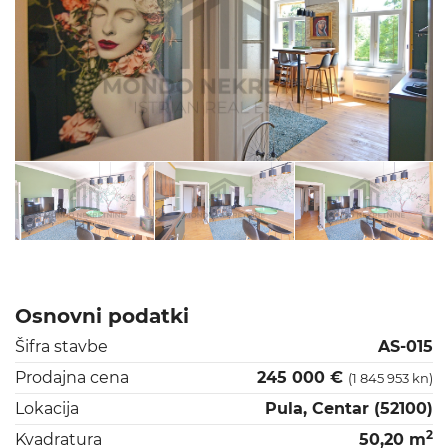
Osnovni podatki
Šifra stavbe
AS-015
Prodajna cena
245 000 €
(1 845 953 kn)
Lokacija
Pula, Centar (52100)
2
Kvadratura
50,20 m