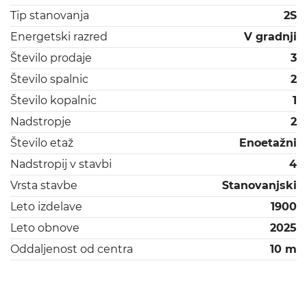
Tip stanovanja
2S
Energetski razred
V gradnji
Število prodaje
3
Število spalnic
2
Število kopalnic
1
Nadstropje
2
Število etaž
Enoetažni
Nadstropij v stavbi
4
Vrsta stavbe
Stanovanjski
Leto izdelave
1900
Leto obnove
2025
Oddaljenost od centra
10 m