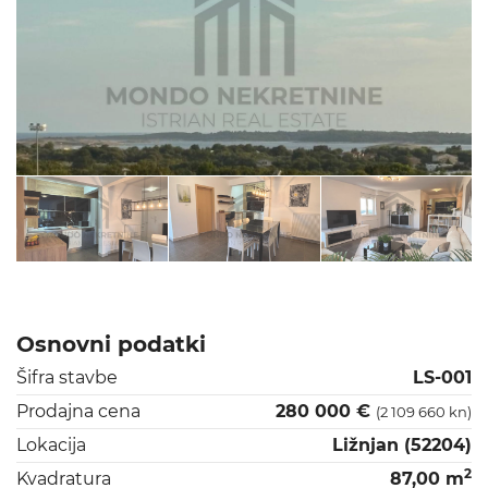
Osnovni podatki
Šifra stavbe
LS-001
Prodajna cena
280 000 €
(2 109 660 kn)
Lokacija
Ližnjan (52204)
2
Kvadratura
87,00 m