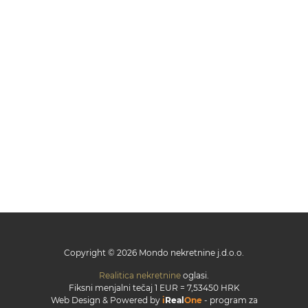
Copyright © 2026 Mondo nekretnine j.d.o.o.
Realitica nekretnine
oglasi.
Fiksni menjalni tečaj 1 EUR = 7,53450 HRK
Web Design & Powered by
i
Real
One
-
program za