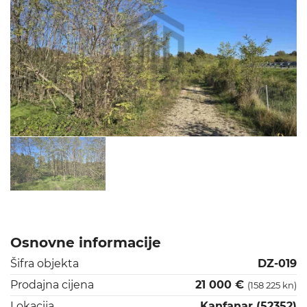
Osnovne informacije
Šifra objekta
DZ-019
Prodajna cijena
21 000 €
(158 225 kn)
Lokacija
Kanfanar (52352)