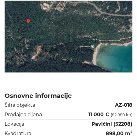
Osnovne informacije
Šifra objekta
AZ-018
Prodajna cijena
11 000 €
(82 880 kn)
Lokacija
Pavićini (52208)
2
Kvadratura
898,00 m