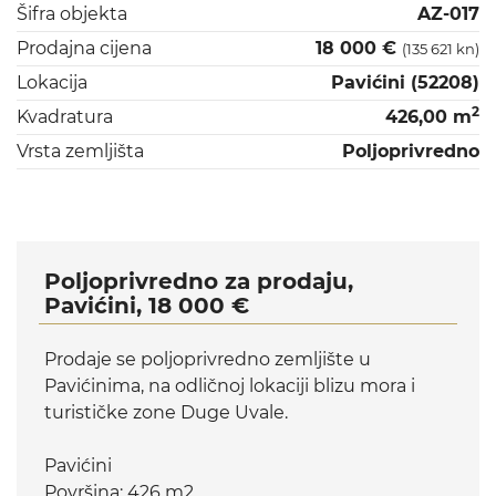
Šifra objekta
AZ-017
Prodajna cijena
18 000 €
(135 621 kn)
Lokacija
Pavićini (52208)
2
Kvadratura
426,00 m
Vrsta zemljišta
Poljoprivredno
Poljoprivredno za prodaju,
Pavićini, 18 000 €
Prodaje se poljoprivredno zemljište u
Pavićinima, na odličnoj lokaciji blizu mora i
turističke zone Duge Uvale.
Pavićini
Površina: 426 m2