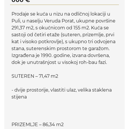
000 €
Prodaje se kuća u nizu na odličnoj lokaciji u
Puli, u naselju Veruda Porat, ukupne površine
291,37 m2, s okućnicom od 155 m2. Kuća se
sastoji od četiri etaže (suteren, prizemlje, prvi
kat i visoko potkrovlje), s ukupno tri odvojena
stana, suterenskim prostorom te garažom.
Izgrađena je 1990. godine, izvana dovršena,
dok je unutrašnjost u visokoj roh-bau fazi.
SUTEREN – 71,47 m2
- dvije prostorije, vlastiti ulaz, velika staklena
stijena
PRIZEMLJE – 86,34 m2