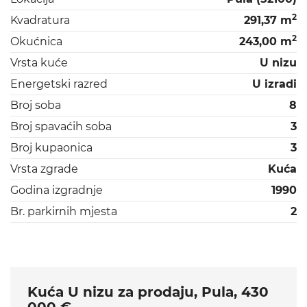
2
Kvadratura
291,37 m
2
Okućnica
243,00 m
Vrsta kuće
U nizu
Energetski razred
U izradi
Broj soba
8
Broj spavaćih soba
3
Broj kupaonica
3
Vrsta zgrade
Kuća
Godina izgradnje
1990
Br. parkirnih mjesta
2
Kuća U nizu za prodaju, Pula, 430