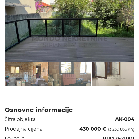
Osnovne informacije
Šifra objekta
AK-004
Prodajna cijena
430 000 €
(3 239 835 kn)
Lokacija
Pula (52100)