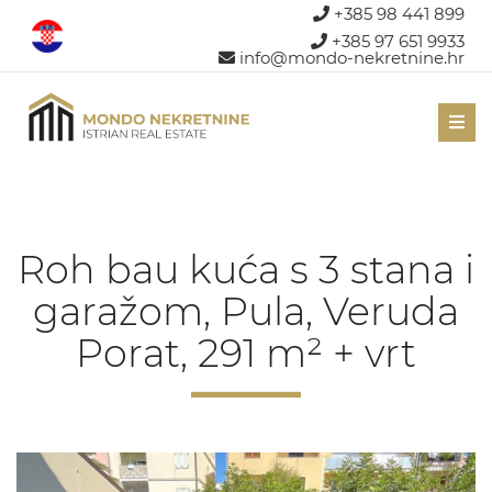
+385 98 441 899
+385 97 651 9933
info@mondo-nekretnine.hr
Men
Roh bau kuća s 3 stana i
garažom, Pula, Veruda
Porat, 291 m² + vrt