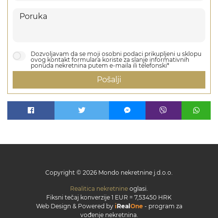
Dozvoljavam da se moji osobni podaci prikupljeni u sklopu
ovog kontakt formulara koriste za slanje informativnih
ponuda nekretnina putem e-maila ili telefonski*
Pošalji
Copyright © 2026 Mondo nekretnine j.d.o.o.
Realitica nekretnine
oglasi.
Fiksni tečaj konverzije 1 EUR = 7,53450 HRK
Web Design & Powered by
i
Real
One
-
program za
vođenje nekretnina
.