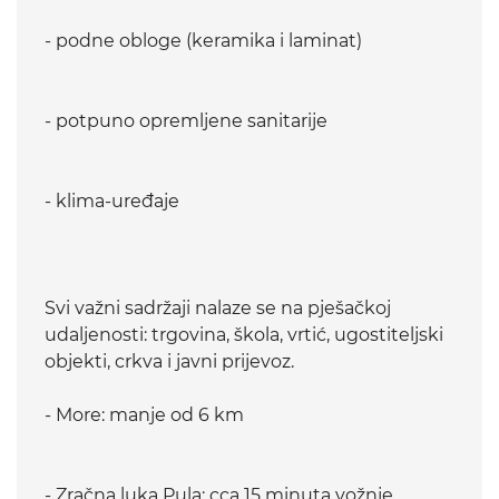
- podne obloge (keramika i laminat)
- potpuno opremljene sanitarije
- klima-uređaje
Svi važni sadržaji nalaze se na pješačkoj
udaljenosti: trgovina, škola, vrtić, ugostiteljski
objekti, crkva i javni prijevoz.
- More: manje od 6 km
- Zračna luka Pula: cca 15 minuta vožnje