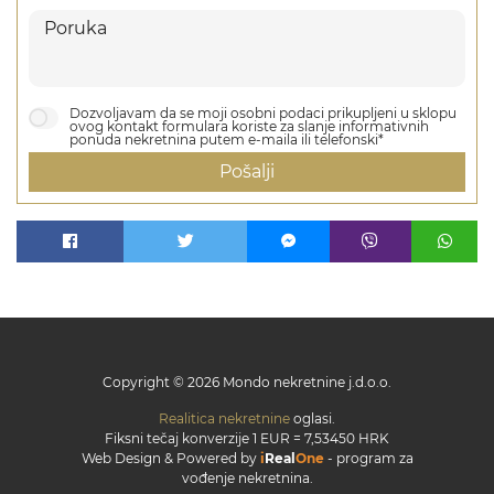
Dozvoljavam da se moji osobni podaci prikupljeni u sklopu
ovog kontakt formulara koriste za slanje informativnih
ponuda nekretnina putem e-maila ili telefonski*
Pošalji
Copyright © 2026 Mondo nekretnine j.d.o.o.
Realitica nekretnine
oglasi.
Fiksni tečaj konverzije 1 EUR = 7,53450 HRK
Web Design & Powered by
i
Real
One
-
program za
vođenje nekretnina
.