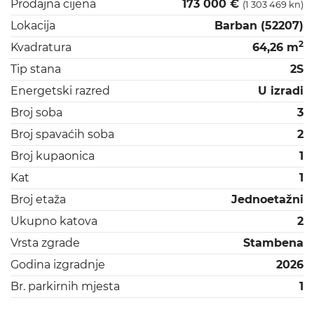
Prodajna cijena
173 000 €
(1 303 469 kn)
Lokacija
Barban (52207)
2
Kvadratura
64,26 m
Tip stana
2S
Energetski razred
U izradi
Broj soba
3
Broj spavaćih soba
2
Broj kupaonica
1
Kat
1
Broj etaža
Jednoetažni
Ukupno katova
2
Vrsta zgrade
Stambena
Godina izgradnje
2026
Br. parkirnih mjesta
1