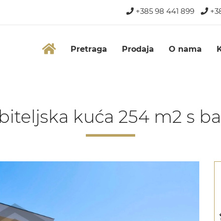
+385 98 441 899
+38
Pretraga
Prodaja
O nama
, obiteljska kuća 254 m2 s