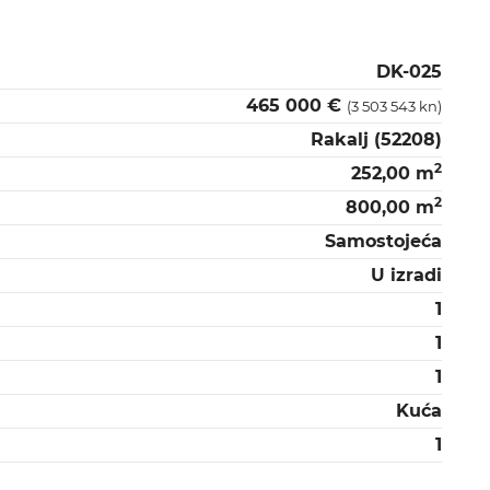
DK-025
465 000 €
(3 503 543 kn)
Rakalj (52208)
2
252,00 m
2
800,00 m
Samostojeća
U izradi
1
1
1
Kuća
1