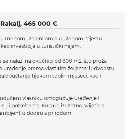
Rakalj, 465 000 €
a u mirnom i zelenilom okruženom mjestu
i kao investicija u turistički najam.
se nalazi na okućnici od 800 m2, što pruža
o uređenje prema vlastitim željama. U dvorištu
za opuštanje tijekom toplih mjeseci, kao i
o budućem vlasniku omogućuje uređenje i
su i potrebama. Kuća je izuzetno svijetla s
ambijent u dodiru s prirodom.