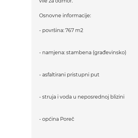
vile za odmor.
Osnovne informacije:
- površina: 767 m2
- namjena: stambena (građevinsko)
- asfaltirani pristupni put
- struja i voda u neposrednoj blizini
- općina Poreč