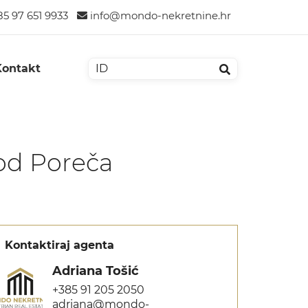
5 97 651 9933
info@mondo-nekretnine.hr
Kontakt
 od Poreča
Kontaktiraj agenta
Adriana Tošić
+385 91 205 2050
adriana@mondo-