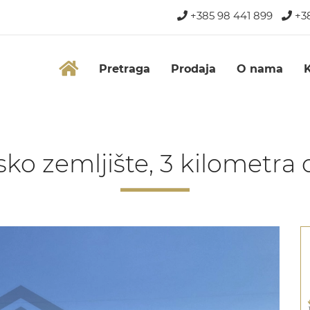
+385 98 441 899
+38
Pretraga
Prodaja
O nama
ko zemljište, 3 kilometra