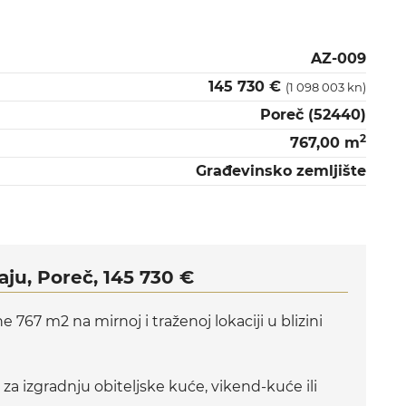
AZ-009
145 730 €
(1 098 003 kn)
Poreč (52440)
2
767,00 m
Građevinsko zemljište
ju, Poreč, 145 730 €
 767 m2 na mirnoj i traženoj lokaciji u blizini
a izgradnju obiteljske kuće, vikend-kuće ili