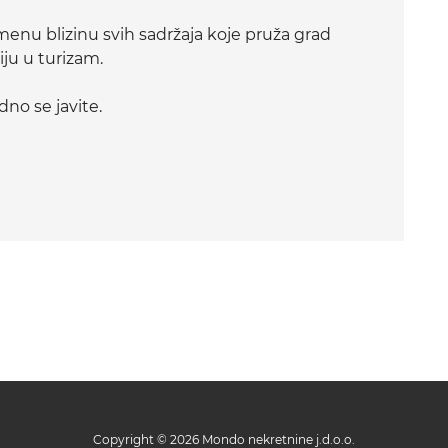
emenu blizinu svih sadržaja koje pruža grad
ciju u turizam.
dno se javite.
Copyright © 2026 Mondo nekretnine j.d.o.o.