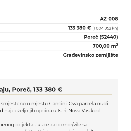
AZ-008
133 380 €
(1 004 952 kn)
Poreč (52440)
2
700,00 m
Građevinsko zemljište
ju, Poreč, 133 380 €
 smješteno u mjestu Cancini. Ova parcela nudi
d najpoželjnijih općina u Istri, Nova Vas kod
benog objekta - kuće za odmor/vile sa