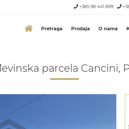
+385 98 441 899
+38
Pretraga
Prodaja
O nama
evinska parcela Cancini, 