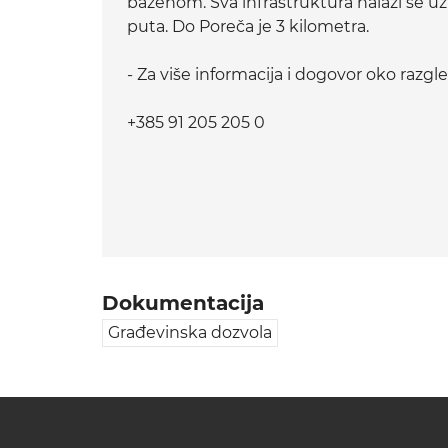
bazenom. Sva infrastruktura nalazi se uz 
puta. Do Poreča je 3 kilometra.
- Za više informacija i dogovor oko razg
+385 91 205 205 0
Dokumentacija
Građevinska dozvola