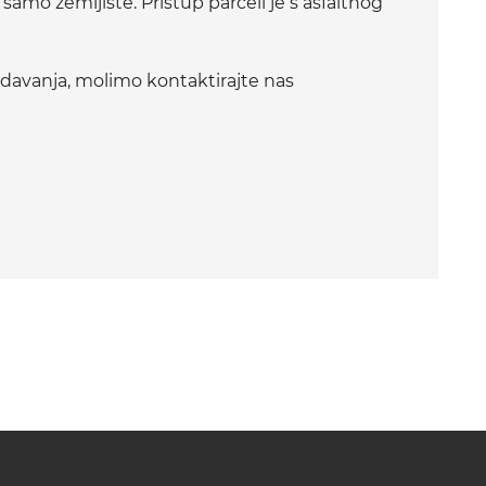
samo zemljište. Pristup parceli je s asfaltnog
ledavanja, molimo kontaktirajte nas