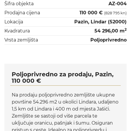
Šifra objekta
AZ-004
Prodajna cijena
110 000 €
(828 795 kn)
Lokacija
Pazin, Lindar (52000)
2
Kvadratura
54 296,00 m
Vrsta zemljišta
Poljoprivredno
Poljoprivredno za prodaju, Pazin,
110 000 €
Na prodaju poljoprivredno zemljište ukupne
površine 54.296 m2 u okolici Lindara, udaljeno
1,5 km od Lindara i 400 m od mjesta Jašići.
Zemljište se sastoji od više parcela te
uključuje oranicu, pašnjak i šumu. Osiguran
pristup s ceste. Idealno za poljoprivredu i