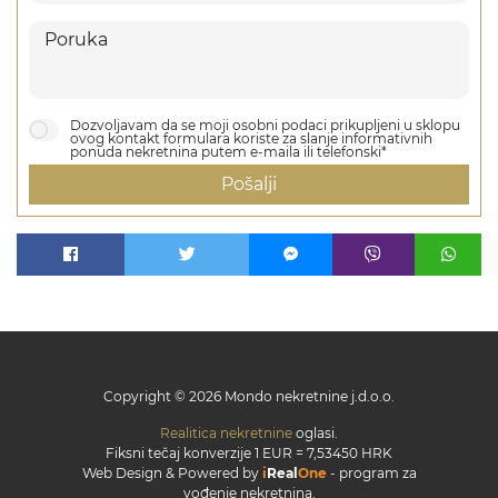
Dozvoljavam da se moji osobni podaci prikupljeni u sklopu
ovog kontakt formulara koriste za slanje informativnih
ponuda nekretnina putem e-maila ili telefonski*
Pošalji
Copyright © 2026 Mondo nekretnine j.d.o.o.
Realitica nekretnine
oglasi.
Fiksni tečaj konverzije 1 EUR = 7,53450 HRK
Web Design & Powered by
i
Real
One
-
program za
vođenje nekretnina
.