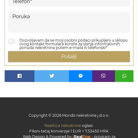
Dozvoljavam da se moji osobni podaci prikupljeni u sklopu
ovog kontakt formulara koriste za slanje informativnih
ponuda nekretnina putem e-maila ili telefonski*
Pošalji
Copyright © 2026 Mondo nekretnine j.d.o.o.
Realitica nekretnine
oglasi.
Fiksni tečaj konverzije 1 EUR = 7,53450 HRK
Web Design & Powered by
i
Real
One
-
program za