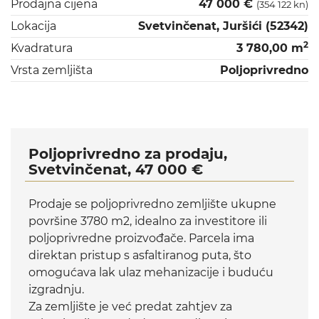
Prodajna cijena
47 000 €
(354 122 kn)
Lokacija
Svetvinčenat, Juršići (52342)
2
Kvadratura
3 780,00 m
Vrsta zemljišta
Poljoprivredno
Poljoprivredno za prodaju,
Svetvinčenat, 47 000 €
Prodaje se poljoprivredno zemljište ukupne
površine 3780 m2, idealno za investitore ili
poljoprivredne proizvođače. Parcela ima
direktan pristup s asfaltiranog puta, što
omogućava lak ulaz mehanizacije i buduću
izgradnju.
Za zemljište je već predat zahtjev za