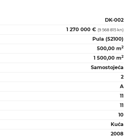
DK-002
1 270 000 €
(9 568 815 kn)
Pula (52100)
2
500,00 m
2
1 500,00 m
Samostojeća
2
A
11
11
10
Kuća
2008