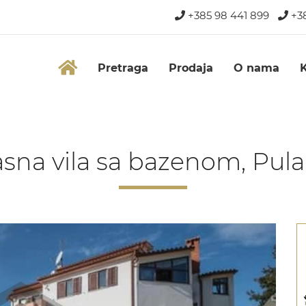
+385 98 441 899
+38
Pretraga
Prodaja
O nama
asna vila sa bazenom, Pul