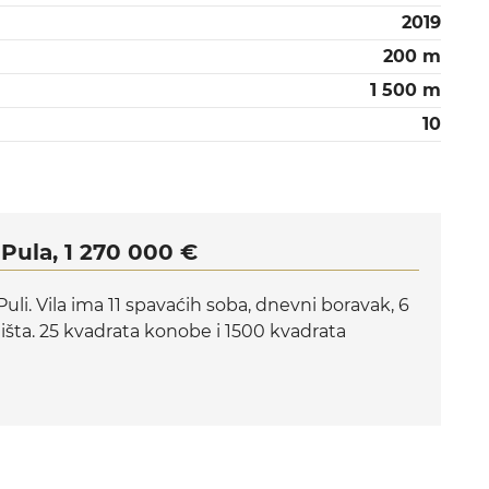
2019
200 m
1 500 m
10
Pula, 1 270 000 €
li. Vila ima 11 spavaćih soba, dnevni boravak, 6
ališta. 25 kvadrata konobe i 1500 kvadrata